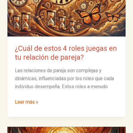
dinero
¿Cuál de estos 4 roles juegas en
tu relación de pareja?
Las relaciones de pareja son complejas y
dinámicas, influenciadas por los roles que cada
individuo desempeña. Estos roles a menudo
¿Cuál
Leer más »
de
estos
4