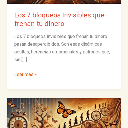
Los 7 bloqueos Invisibles que
frenan tu dinero
Los 7 bloqueos invisibles que frenan tu dinero
pasan desapercibidos. Son esas dinámicas
ocultas, herencias emocionales y patrones que,
sin […]
Los
Leer más »
7
bloqueos
Invisibles
que
frenan
tu