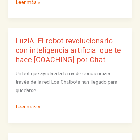
¿Qué
Leer más »
dicen
mis
relaciones
de
LuzIA: El robot revolucionario
mi
con inteligencia artificial que te
mismo?
hace [COACHING] por Chat
Un bot que ayuda a la toma de conciencia a
través de la red Los Chatbots han llegado para
quedarse
LuzIA:
Leer más »
El
robot
revolucionario