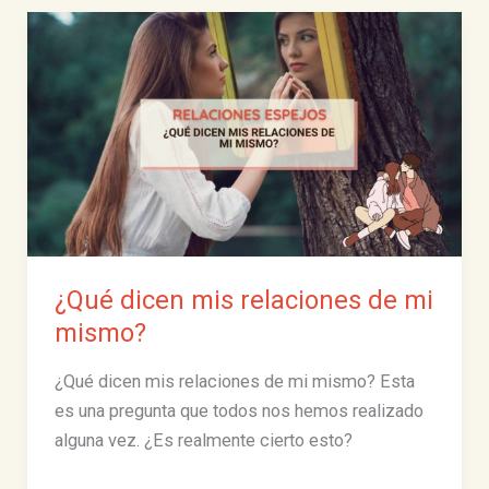
miente:
cómo
los
traumas
psicológicos
afectan
tu
salud
física
¿Qué dicen mis relaciones de mi
mismo?
¿Qué dicen mis relaciones de mi mismo? Esta
es una pregunta que todos nos hemos realizado
alguna vez. ¿Es realmente cierto esto?