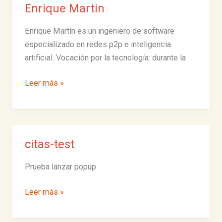
con
Enrique Martin
inteligencia
artificial
Enrique Martín es un ingeniero de software
que
especializado en redes p2p e inteligencia
te
artificial. Vocación por la tecnología: durante la
hace
[COACHING]
Enrique
Leer más »
por
Martin
Chat
citas-test
Prueba lanzar popup
citas-
Leer más »
test