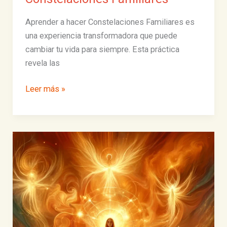
Aprender a hacer Constelaciones Familiares es
una experiencia transformadora que puede
cambiar tu vida para siempre. Esta práctica
revela las
Aprender
Leer más »
a
hacer
Constelaciones
Familiares