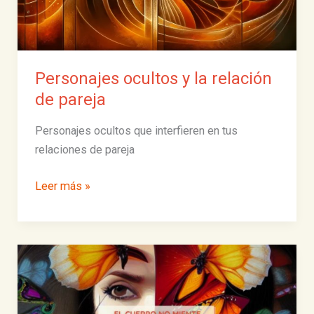
Personajes ocultos y la relación
de pareja
Personajes ocultos que interfieren en tus
relaciones de pareja
Personajes
Leer más »
ocultos
y
la
relación
de
pareja