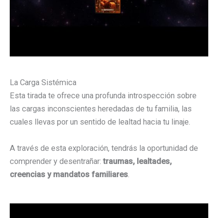
La Carga Sistémica
Esta tirada te ofrece una profunda introspección sobre
las cargas inconscientes heredadas de tu familia, las
cuales llevas por un sentido de lealtad hacia tu linaje.
A través de esta exploración, tendrás la oportunidad de
comprender y desentrañar:
traumas, lealtades,
creencias y mandatos familiares
.