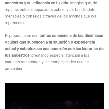
ancestros y su influencia en tu vida.
Imagina que, de
repente, estos antepasados cobran vida, brindándote
mensajes o consejos a través de los arcanos que los
representan.
El propósito es que
tomes conciencia de las dinámicas
ocultas que subyacen a tu situación o experiencia
actual y establezcas una conexión con las historias de
tus ancestros
, prestando especial atención a los
patrones recurrentes y las complejidades que se
presentan.