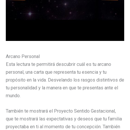
Arcano Personal
Esta lectura te permitirá descubrir cuál es tu arcano
personal, una carta que representa tu esencia y tu
propósito en la vida. Desvelando los rasgos distintivos de
tu personalidad y la manera en que te presentas ante el
mundo.
También te mostrará el Proyecto Sentido Gestacional,
que te mostrará las expectativas y deseos que tu familia
proyectaba en ti al momento de tu concepción. También