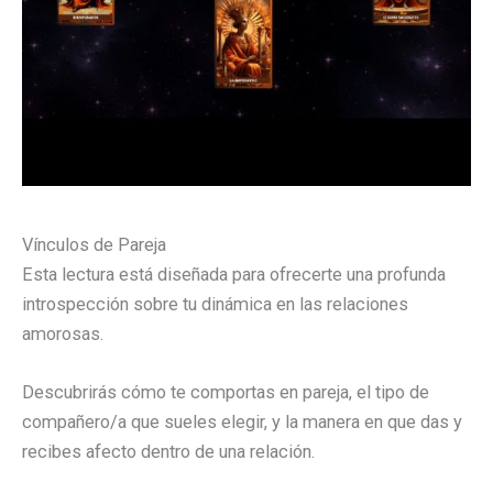
Vínculos de Pareja
Esta lectura está diseñada para ofrecerte una profunda
introspección sobre tu dinámica en las relaciones
amorosas.
Descubrirás cómo te comportas en pareja, el tipo de
compañero/a que sueles elegir, y la manera en que das y
recibes afecto dentro de una relación.