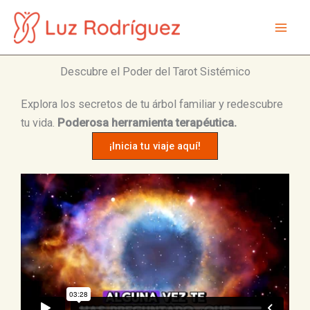
Ir
al
Mai
contenido
Men
Descubre el Poder del Tarot Sistémico
Explora los secretos de tu árbol familiar y redescubre
tu vida.
Poderosa herramienta terapéutica.
¡Inicia tu viaje aquí!