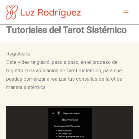
Ir
al
Mai
contenido
Tutoriales del Tarot Sistémico
Men
Registrarte
Este vídeo te guiará, paso a paso, en el proceso de
registro en la aplicación de Tarot Sistémico, para que
puedas comenzar a realizar tus consultas de tarot de
manera sistémica.