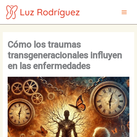
Ir
al
Mai
contenido
Men
Cómo los traumas
transgeneracionales influyen
en las enfermedades