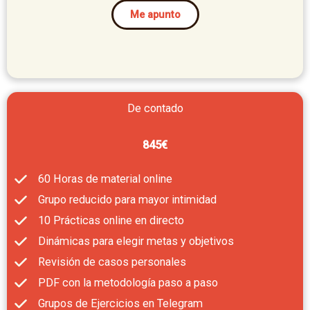
Me apunto
De contado
845€
60 Horas de material online
Grupo reducido para mayor intimidad
10 Prácticas online en directo
Dinámicas para elegir metas y objetivos
Revisión de casos personales
PDF con la metodología paso a paso
Grupos de Ejercicios en Telegram