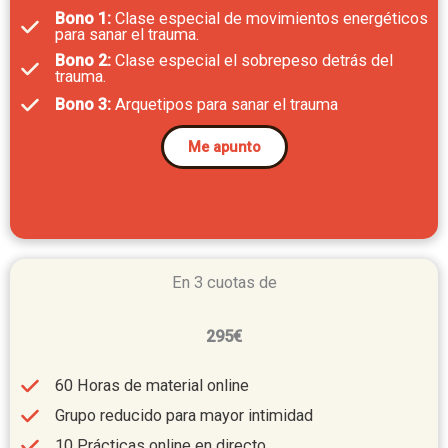
Bono 1:
Clase especial de movimientos energéticos
para sanar el trauma.
Bono 2:
Clase especial el sobrepeso detrás del
trauma.
Bono 3:
Arquetipos para sanar el trauma
Me apunto
En 3 cuotas de
295€
60 Horas de material online
Grupo reducido para mayor intimidad
10 Prácticas online en directo