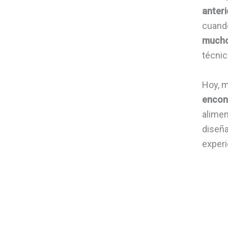
anteri
cuand
mucho
técni
Hoy, m
encont
alimen
diseña
experi