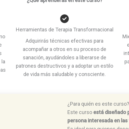
¿Qué aprenderás en este curso?
Herramientas de Terapia Transformacional
mo
Mi
Adquirirás técnicas efectivas para
e
acompañar a otros en su proceso de
s
in
sanación, ayudándoles a liberarse de
 la
pa
patrones destructivos y a adoptar un estilo
ias
de vida más saludable y consciente.
¿Para quién es este curso
Este curso
está diseñado p
persona interesada en la
Es ideal para quienes dese