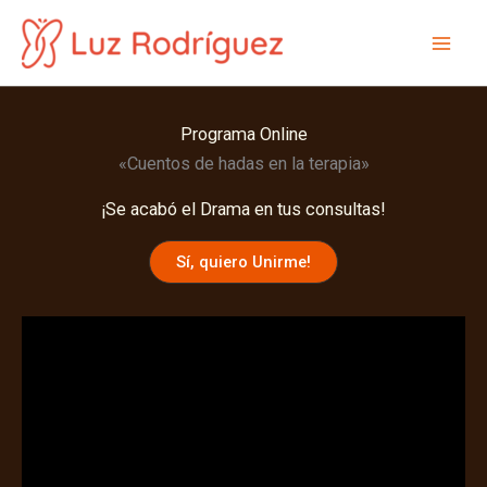
Ir
al
Mai
contenido
Men
Programa Online
«Cuentos de hadas en la terapia»
¡Se acabó el Drama en tus consultas!
Sí, quiero Unirme!