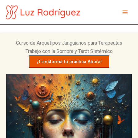
Ir
al
Mai
contenido
Men
Curso de Arquetipos Junguianos para Terapeutas
Trabajo con la Sombra y Tarot Sistémico
¡Transforma tu práctica Ahora!